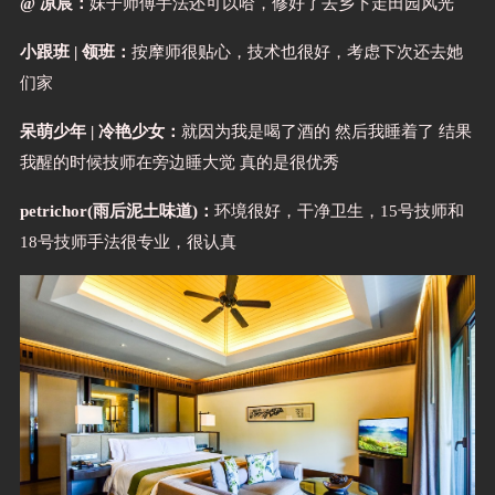
@ 凉宸：
妹子师傅手法还可以哈，修好了去乡下走田园风光
小跟班 | 领班：
按摩师很贴心，技术也很好，考虑下次还去她
们家
呆萌少年 | 冷艳少女：
就因为我是喝了酒的 然后我睡着了 结果
我醒的时候技师在旁边睡大觉 真的是很优秀
petrichor(雨后泥土味道)：
环境很好，干净卫生，15号技师和
18号技师手法很专业，很认真