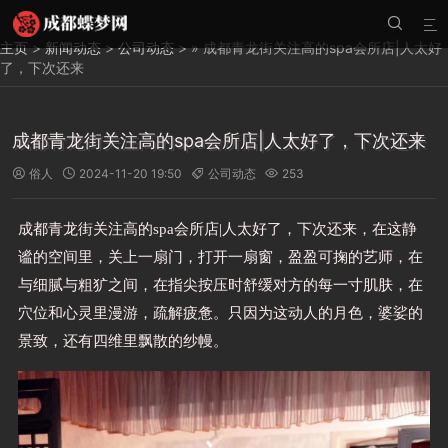


主页
>
新闻动态
>
公司动态
> » 成都青龙街关注高的spa会所店|人太好
了，下次还来
成都青龙街关注高的spa会所店|人太好了，下次还来
俗人
2024-11-20 19:50
公司动态
253




成都青龙街关注高的spa会所店|人太好了，下次还来，在这静
谧的空间里，关上一扇门，打开一扇窗，盈盈可掬的艺师，在
与细腻与粗犷之间，在指尖按压时舒缓对方的每一寸肌肤，在
穴位和心灵里漫游，疏解疲惫。只因为这动人的月色，婆娑的
景致，还有四维里飘散的纱幔。