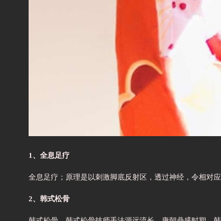
1、全息足疗
全息足疗；原理是以刺激脚底反射区，透过神经，令相对应
2、韩式松骨
韩式松骨，韩式松骨技师手法源远流长，唐朝鼎盛时期，韩