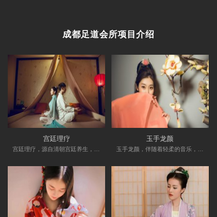
成都足道会所项目介绍
宫廷理疗
玉手龙颜
宫廷理疗，源自清朝宫廷养生，侧重于养心凝神，据说是最受康熙皇帝喜欢的身体调理之一。现在，我们在保留这个传统项目精髓的基础上，并将印度瑜伽的柔美与灵动融入其中。整个
玉手龙颜，伴随着轻柔的音乐，体验男士护肤的独特手法，抒缓头部肩颈紧张的神经与肌肉，放松身心，改善面部的暗沉倦怠与松弛，从精神到面容都得到一个全面的放松。舒缓精神压