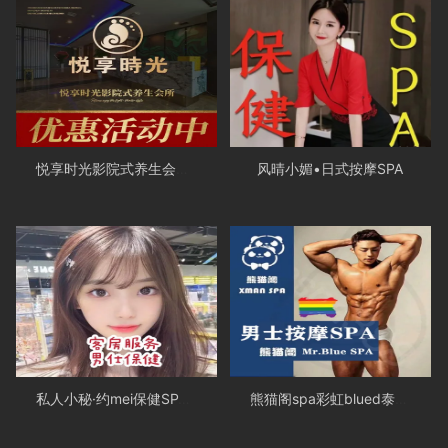
悦享时光影院式养生会所·足疗·SPA·棋牌（九里堤店）
风晴小媚•日式按摩SPA
私人小秘·约mei保健SPA（IFS春熙店）
熊猫阁spa彩虹blued泰式按摩