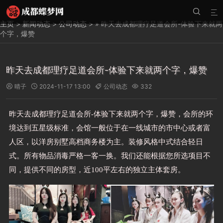


主页
>
新闻动态
>
公司动态
> » 昨天去成都理疗足道会所-体验下来就两
个字，爆赞
昨天去成都理疗足道会所-体验下来就两个字，爆赞
晴子
2024-11-17 13:00
公司动态
332




昨天去成都理疗足道会所-体验下来就两个字，爆赞，会所的环
境达到五星级标准，会馆一般位于在一线城市的市中心或者富
人区，以洋房别墅高档商务楼为主。装修风格中式结合轻日
式。所有物品消毒严格一客一换。我们还能根据您所选项目不
同，提供不同的房型，近100平左右的独立主体套房。