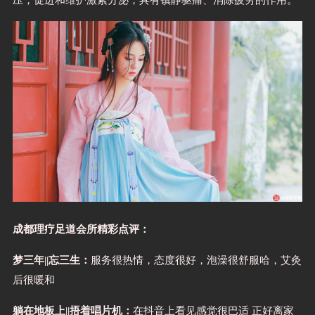
成都理疗足道会所精彩点评：
梦三年||忘三生：
服务很热情，态度很好，泡澡很舒服哈，艾灸
后很暖和
躺在地板上||捂着唱片机：
在抖音上看见感觉很巴适 正好离家