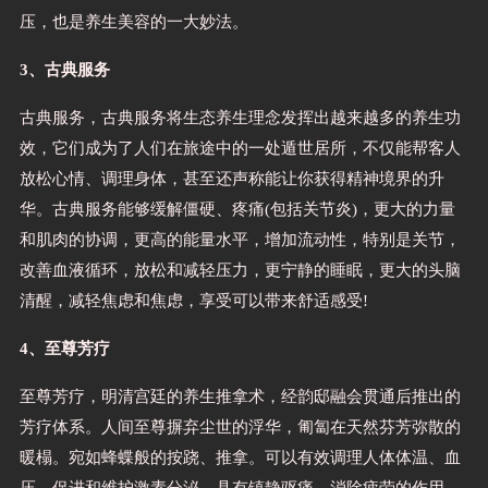
压，也是养生美容的一大妙法。
3、古典服务
古典服务，古典服务将生态养生理念发挥出越来越多的养生功
效，它们成为了人们在旅途中的一处遁世居所，不仅能帮客人
放松心情、调理身体，甚至还声称能让你获得精神境界的升
华。古典服务能够缓解僵硬、疼痛(包括关节炎)，更大的力量
和肌肉的协调，更高的能量水平，增加流动性，特别是关节，
改善血液循环，放松和减轻压力，更宁静的睡眠，更大的头脑
清醒，减轻焦虑和焦虑，享受可以带来舒适感受!
4、至尊芳疗
至尊芳疗，明清宫廷的养生推拿术，经韵邸融会贯通后推出的
芳疗体系。人间至尊摒弃尘世的浮华，匍匐在天然芬芳弥散的
暖榻。宛如蜂蝶般的按跷、推拿。可以有效调理人体体温、血
压，促进和维护激素分泌，具有镇静驱痛、消除疲劳的作用。